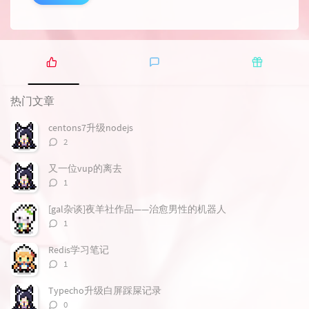
热
最
随
门
新
机
热门文章
文
评
文
章
论
章
centons7升级nodejs
评
2
论
数：
又一位vup的离去
评
1
论
数：
[gal杂谈]夜羊社作品——治愈男性的机器人
评
1
论
数：
Redis学习笔记
评
1
论
数：
Typecho升级白屏踩屎记录
评
0