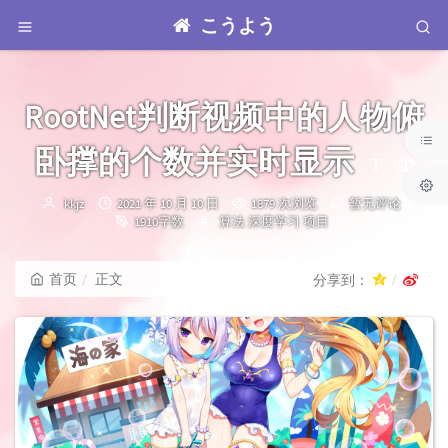
こうよう
RootNet判断视频中的人物俯
卧撑的个数并实时显示
博
发
kkjz
2021 年 10 月 10 日
1879 次浏览
暂无评论
主：
布
分
1910字数
算法
深度学习
项目
时
类：
间：
首页
正文
分享到：