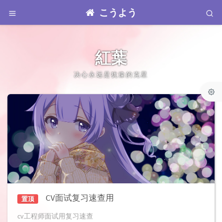
こうよう
紅葉
决心永远是犹豫的克星
CV面试复习速查用
置顶
cv工程师面试用复习速查