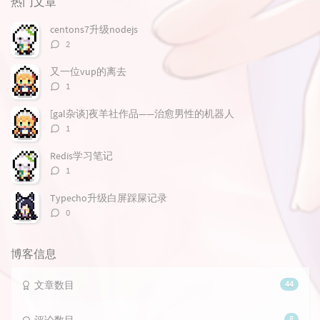
热门文章
文
评
文
章
论
章
centons7升级nodejs
评
2
论
数：
又一位vup的离去
评
1
论
数：
[gal杂谈]夜羊社作品——治愈男性的机器人
评
1
论
数：
Redis学习笔记
评
1
论
数：
Typecho升级白屏踩屎记录
评
0
论
数：
博客信息
文章数目
44
8