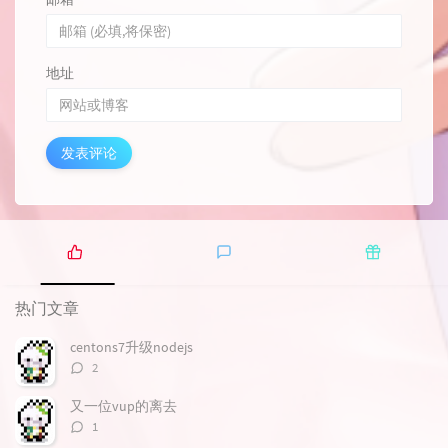
地址
发表评论
热
最
随
门
新
机
热门文章
文
评
文
章
论
章
centons7升级nodejs
评
2
论
数：
又一位vup的离去
评
1
论