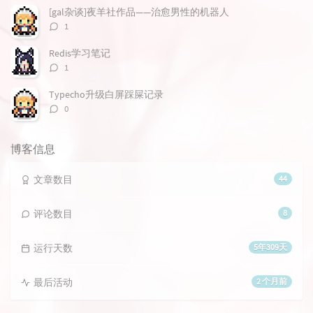
数：
[gal杂谈]夜羊社作品——治愈男性的机器人
评
1
论
数：
Redis学习笔记
评
1
论
数：
Typecho升级白屏踩屎记录
评
0
论
数：
博客信息
文章数目
44
评论数目
8
运行天数
5年309天
最后活动
2 个月前