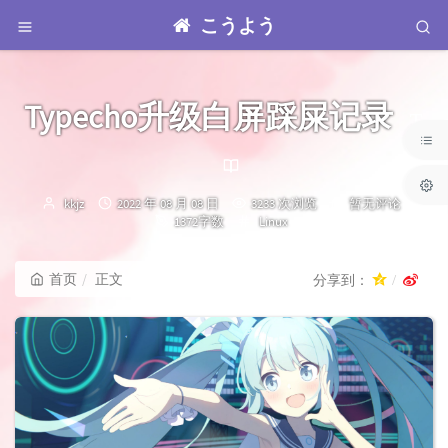
こうよう
Typecho升级白屏踩屎记录
博
发
kkjz
2022 年 08 月 08 日
3233 次浏览
暂无评论
主：
布
分
1372字数
Linux
时
类：
间：
首页
正文
分享到：