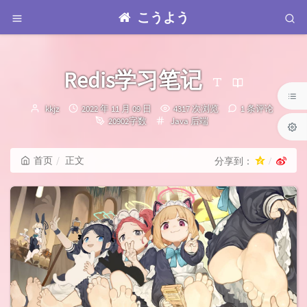
こうよう
Redis学习笔记
博
发
kkjz
2022 年 11 月 09 日
4317 次浏览
1 条评论
主：
布
分
20902字数
Java
后端
时
类：
间：
首页
正文
分享到：