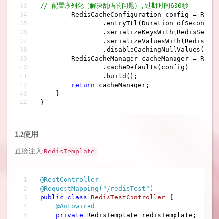
// 配置序列化（解决乱码的问题）,过期时间600秒
        RedisCacheConfiguration config = Redis
                .entryTtl(Duration.ofSeconds(
                .serializeKeysWith(RedisSerial
                .serializeValuesWith(RedisSeri
                .disableCachingNullValues();

        RedisCacheManager cacheManager = Redis
                .cacheDefaults(config)

                .build();

return
 cacheManager;

    }

}
1.2使用
直接注入
RedisTemplate
@RestController
@RequestMapping("/redisTest")
public
class
RedisTestController
{

@Autowired
private
 RedisTemplate redisTemplate;
