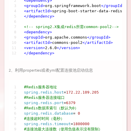
<
dependency
>
<
groupId
>
org.springframework.boot
</
groupId
>
<
artifactId
>
spring-boot-starter-data-redis
</
a
</
dependency
>
<!-- spring2.X集成redis所需common-pool2-->
<
dependency
>
<
groupId
>
org.apache.commons
</
groupId
>
<
artifactId
>
commons-pool2
</
artifactId
>
<
version
>
2.6.0
</
version
>
</
dependency
>
2、利用properties或者yml配置连接池启动信息
#Redis服务器地址
spring.redis.host
=
172.22.109.205
#Redis服务器连接端口
spring.redis.port
=
6379
#Redis数据库索引（默认为0）
spring.redis.database
= 
0
#连接超时时间（毫秒）
spring.redis.timeout
=
1800000
#连接池最大连接数（使用负值表示没有限制）