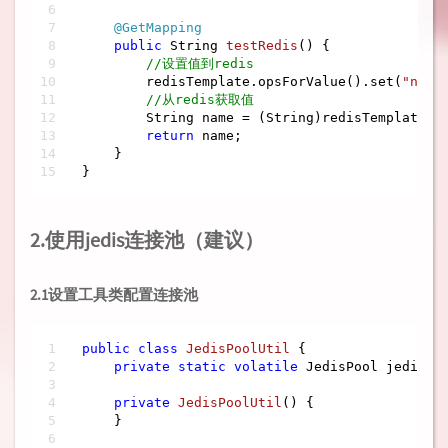
@GetMapping
public
 String 
testRedis
()
{

//设置值到redis
        redisTemplate.opsForValue().set(
"name
//从redis获取值
        String name = (String)redisTemplate.o
return
 name;

    }

}
2.使用jedis连接池（建议）
2.1设置工具类配置连接池
public
class
JedisPoolUtil
{

private
static
volatile
 JedisPool jedisPo
private
JedisPoolUtil
()
{

    }
