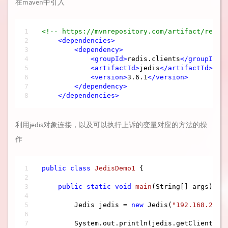
在maven中引入
<!-- https://mvnrepository.com/artifact/redis
<
dependencies
>
<
dependency
>
<
groupId
>
redis.clients
</
groupId
>
<
artifactId
>
jedis
</
artifactId
>
<
version
>
3.6.1
</
version
>
</
dependency
>
</
dependencies
>
利用jedis对象连接，以及可以执行上诉的变量对应的方法的操
作
public
class
JedisDemo1
{

public
static
void
main
(String[] args)
{

        Jedis jedis = 
new
 Jedis(
"192.168.242.
        System.out.println(jedis.getClient().g