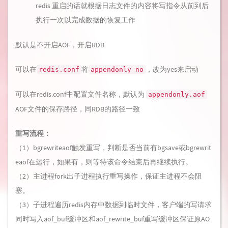
redis 重启的话就根据日志文件的内容将写指令从前到后
执行一次以完成数据的恢复工作
默认是不开启AOF，开启RDB
可以在
将
，改为yes来启动
redis.conf
appendonly no
可以在redis.conf中配置文件名称，默认为
appendonly.aof
AOF文件的保存路径，同RDB的路径一致
重写流程：
（1）bgrewriteaof触发重写，判断是否当前有bgsave或bgrewrit
eaof在运行，如果有，则等待该命令结束后再继续执行。
（2）主进程fork出子进程执行重写操作，保证主进程不会阻
塞。
（3）子进程遍历redis内存中数据到临时文件，客户端的写请求
同时写入aof_buf缓冲区和aof_rewrite_buf重写缓冲区保证原AO