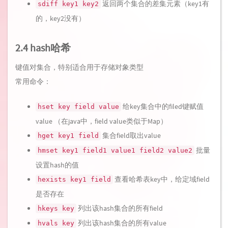
返回两个集合的差集元素（key1有
sdiff key1 key2
的，key2没有）
2.4 hash哈希
键值对集合，特别适合用于存储对象类型
常用命令：
给key集合中的filed键赋值
hset key field value
value （在java中，field value类似于Map）
集合field取出value
hget key1 field
批量
hmset key1 field1 value1 field2 value2
设置hash的值
查看哈希表key中，给定域field
hexists key1 field
是否存在
列出该hash集合的所有field
hkeys key
列出该hash集合的所有value
hvals key