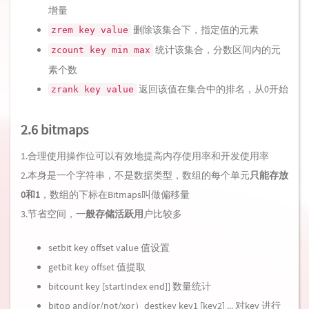
增量
删除该集合下，指定值的元素
zrem key value
统计该集合，分数区间内的元
zcount key min max
素个数
返回该值在集合中的排名，从0开始
zrank key value
2.6 bitmaps
1.合理使用操作位可以有效地提高内存使用率和开发使用率
2.本身是一个字符串，不是数据类型，数组的每个单元
只能存放
0和1
，数组的下标在Bitmaps叫做偏移量
3.节省空间，一
般存储活跃用
户比较多
setbit key offset value 值设置
getbit key offset 值提取
bitcount key [startIndex end]] 数量统计
bitop and(or/not/xor）destkey key1 [key2] ... 对key 进行