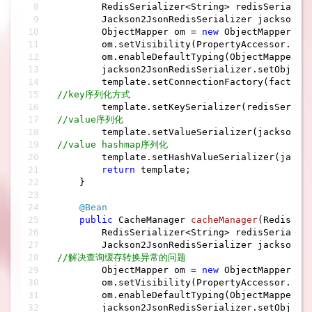
        RedisSerializer<String> redisSerializ
        Jackson2JsonRedisSerializer jackson2J
        ObjectMapper om = 
new
 ObjectMapper();

        om.setVisibility(PropertyAccessor.ALL,
        om.enableDefaultTyping(ObjectMapper.De
        jackson2JsonRedisSerializer.setObjectM
//key序列化方式
//value序列化
//value hashmap序列化
        template.setHashValueSerializer(jackso
return
 template;

    }

@Bean
public
 CacheManager 
cacheManager
(RedisCon
        RedisSerializer<String> redisSerializ
        Jackson2JsonRedisSerializer jackson2J
//解决查询缓存转换异常的问题
        ObjectMapper om = 
new
 ObjectMapper();

        om.setVisibility(PropertyAccessor.ALL,
        om.enableDefaultTyping(ObjectMapper.De