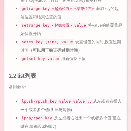
多个key-value.当且仅当所有给定key都不存在
获取key的起
getrange key <起始位置> <结束位置>
始位置和结束位置的值
将value的值覆盖起
setrange key <起始位置> value
始位置开始
设置键值的同时,设置过期
setex key [time] value
时间
（可以用于验证码过期时间）
用新值换旧值
getset key value
2.2 list列表
常用命令:
从左或者右插入
lpush/rpush key value value...
一个或者多个值(头插与尾插)
从左或者右吐出一个或者多个值(值在
lpop/rpop key
键在,值都没,键都没)