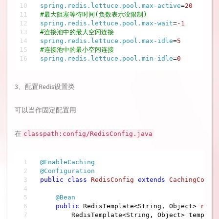
spring.redis.lettuce.pool.max-active
=
20
#最大阻塞等待时间(负数表示没限制)
spring.redis.lettuce.pool.max-wait
=
-1
#连接池中的最大空闲连接
spring.redis.lettuce.pool.max-idle
=
5
#连接池中的最小空闲连接
spring.redis.lettuce.pool.min-idle
=
0
3、配置Redis设置类
可以当作固定配置用
在
classpath:config/RedisConfig.java
@EnableCaching
@Configuration
public
class
RedisConfig
extends
CachingConfi
@Bean
public
 RedisTemplate<String, Object> 
redi
        RedisTemplate<String, Object> templat