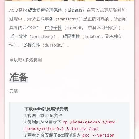
ACID是指
数据库管理系统
（
DBMS
）在写入或更新资料的
过程中，为保证
事务
（transaction）是正确可靠的，所必须
具备的四个特性：
原子性
（atomicity，或称不可分割性）、
一致性
（consistency）、
隔离性
（isolation，又称独立
性）、
持久性
（durability）。
单线程+多路复用
准备
安装
下载redis以及编译安装
1.官网下载redis文件
2.复制到/opt目录下
cp /home/gaokaoli/Dow
nloads/redis-6.2.3.tar.gz /opt
3.查看是否安装了gcc编译输入
gcc --version