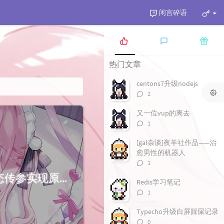
闲言碎语
热
最
随
热门文章
门
新
机
文
评
文
centons7升级nodejs
章
论
章
评
2
论
数：
又一位vup的离去
评
1
论
数：
[gal杂谈]夜羊社作品——治
愈男性的机器人
评
1
论
Superset研究之一 JAVA后端通对Superset图表filter(筛选器)的动态传参实现原理及Demo
数：
Redis学习笔记
评
1
论
数：
Typecho升级白屏踩屎记录
评
0