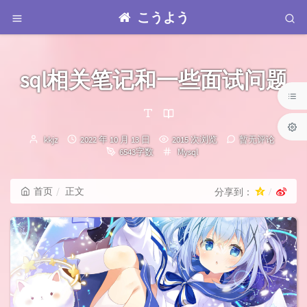
こうよう
sql相关笔记和一些面试问题
博
发
kkjz
2022 年 10 月 13 日
2015 次浏览
暂无评论
主：
布
分
6543字数
Mysql
时
类：
间：
首页
正文
分享到：