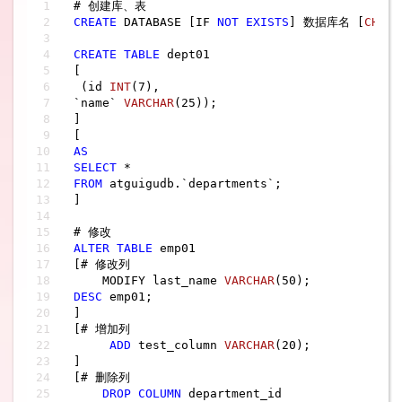
CREATE
 DATABASE [IF 
NOT
EXISTS
] 数据库名 [
CHARA
CREATE
TABLE
 dept01

[

 (id 
INT
(
7
),

`name` 
VARCHAR
(
25
));

]

AS
SELECT
*
FROM
 atguigudb.`departments`;

]

ALTER
TABLE
 emp01

[# 修改列

    MODIFY last_name 
VARCHAR
(
50
DESC
 emp01;

]

[# 增加列

ADD
 test_column 
VARCHAR
(
20
);

]

[# 删除列

DROP
COLUMN
 department_id
