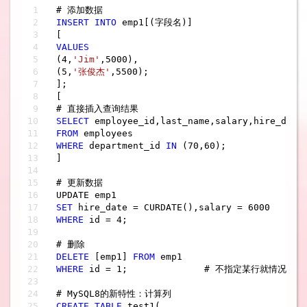
INSERT
INTO
 emp1[(字段名)]

VALUES
(
4
,
'Jim'
,
5000
),

(
5
,
'张俊杰'
,
5500
);

]; 

[

SELECT
FROM
WHERE
 department_id 
IN
 (
70
,
60
);

]

# 更新数据

SET
 hire_date 
=
 CURDATE(),salary 
=
6000
WHERE
 id 
=
4
;

DELETE
 [emp1] 
FROM
WHERE
 id 
=
1
;              # 不指定某行就情况整个表
CREATE
TABLE
 test1(
