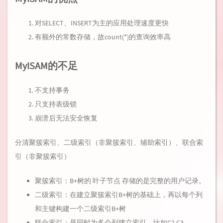
对SELECT、INSERT为主的应用处理速度更快
有额外的常数存储，故count(*)的查询效率高
MyISAM的不足
不支持事务
只支持表级锁
崩溃后无法安全恢复
分清聚簇索引、二级索引（非聚簇索引、辅助索引）、联合索
引（非聚簇索引）
聚簇索引：B+树的 叶子节点 存储的是完整的用户记录。
二级索引：在建立聚簇索引B+树的基础上，再以每个列
和主键构建一个二级索引B+树
联合索引：是同时为多个列建立索引，比如C2,C3