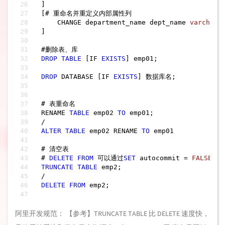
]

[# 重命名并重定义内部属性列

    CHANGE department_name dept_name 
varchar
(
]

DROP
TABLE
 [IF 
EXISTS
] emp01;

DROP
 DATABASE [IF 
EXISTS
] 数据库名;

# 表重命名

RENAME 
TABLE
 emp02 
TO
/
ALTER
TABLE
 emp02 RENAME 
TO
 emp01

# 清空表

# 
DELETE
FROM
 可以通过
SET
 autocommit 
=
FALSE
;来
TRUNCATE
TABLE
/
DELETE
FROM
 emp2;

阿里开发规范： 【参考】TRUNCATE TABLE 比 DELETE 速度快，