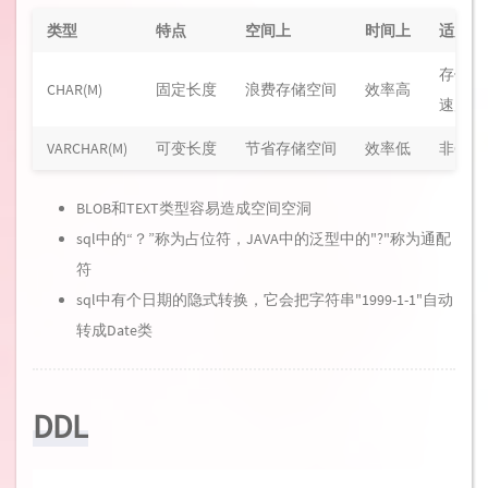
类型
特点
空间上
时间上
适用场
存储不
CHAR(M)
固定长度
浪费存储空间
效率高
速度要
VARCHAR(M)
可变长度
节省存储空间
效率低
非CHA
BLOB和TEXT类型容易造成空间空洞
sql中的“？”称为占位符，JAVA中的泛型中的"?"称为通配
符
sql中有个日期的隐式转换，它会把字符串"1999-1-1"自动
转成Date类
DDL