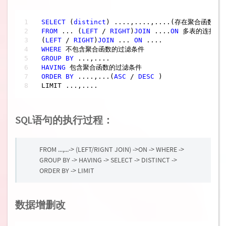
SELECT
 (
distinct
FROM
 ... (
LEFT
/
RIGHT
)
JOIN
 ....
ON
 多表的连接条件
(
LEFT
/
RIGHT
)
JOIN
 ... 
ON
WHERE
GROUP
BY
HAVING
ORDER
BY
 ....,...(
ASC
/
DESC
 )

LIMIT ...,....
SQL语句的执行过程：
FROM ...,...-> (LEFT/RIGNT JOIN) ->ON -> WHERE ->
GROUP BY -> HAVING -> SELECT -> DISTINCT ->
ORDER BY -> LIMIT
数据增删改