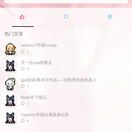
热
最
随
门
新
机
热门文章
文
评
文
章
论
章
centons7升级nodejs
评
2
论
数：
又一位vup的离去
评
1
论
数：
[gal杂谈]夜羊社作品——治愈男性的机器人
评
1
论
数：
Redis学习笔记
评
1
论
数：
Typecho升级白屏踩屎记录
评
0
论
数：