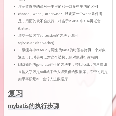
注意查询中的多对一中
里的
和一对多中
里的
的区别
choose、when、otherwise 中只要第一个when条件满
足，后面的就不会执行（相当于if..else..中else再嵌套
if..else...）
清空一级缓存sqlsession的方法：调用
sqlSession.clearCache()
二级缓存中readOnly属性 为false的时候会拷贝一个对象
返回，此时是可以对这个被拷贝的对象进行读写的
MBG插件的generate产生的方法中，带Selective的意味如
果输入字段是null就不传入该数值给数据库，不带的则是
如果字段是null也传入进数据库
复习
mybatis的执行步骤