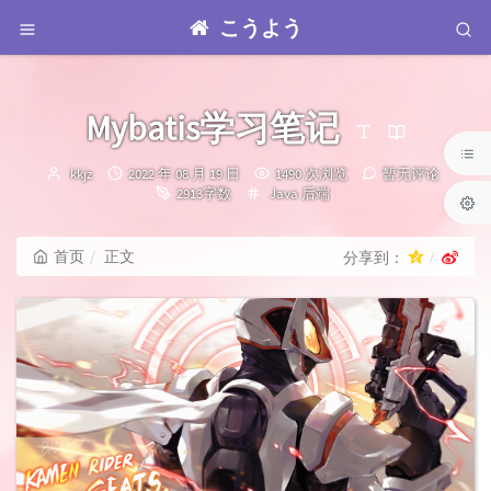
こうよう
Mybatis学习笔记
博
发
kkjz
2022 年 08 月 19 日
1490 次浏览
暂无评论
主：
布
分
2913字数
Java
后端
时
类：
间：
首页
正文
分享到：