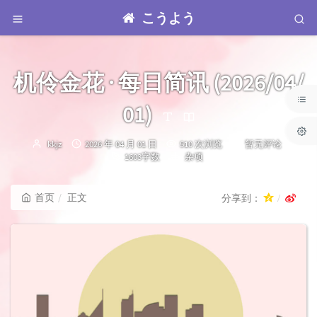
こうよう
机伶金花 · 每日简讯 (2026/04/
01)
博
发
kkjz
2026 年 04 月 01 日
510 次浏览
暂无评论
主：
布
分
1603字数
杂项
时
类：
间：
首页
正文
分享到：