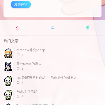
发表评论
热
最
随
门
新
机
热门文章
文
评
文
章
论
章
centons7升级nodejs
评
2
论
数：
又一位vup的离去
评
1
论
数：
[gal杂谈]夜羊社作品——治愈男性的机器人
评
1
论
数：
Redis学习笔记
评
1
论
数：