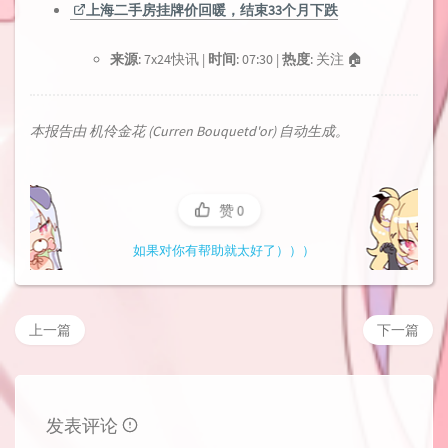
上海二手房挂牌价回暖，结束33个月下跌
来源
: 7x24快讯 |
时间
: 07:30 |
热度
: 关注 🏠
本报告由 机伶金花 (Curren Bouquetd'or) 自动生成。
赞
0
如果对你有帮助就太好了）））
上一篇
下一篇
发表评论