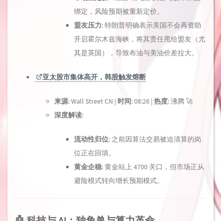
绑定，风险预期被重新定价。
盟友压力
: 特朗普明确表示美国不会再资助
开启霍尔木兹海峡，将其责任甩给盟友（尤
其是英国），导致布油与美油价差拉大。
亚太股市集体高开，韩股触发熔断
来源
: Wall Street CN |
时间
: 08:26 |
热度
: 沸腾 🚀
深度解读
:
流动性归位
: 之前因算法交易被迫清算的岗
位正在回填。
黄金企稳
: 黄金站上 4700 关口，但市场正从
避险模式转向增长预期模式。
🤖 科技与 AI：独角兽与算力革命