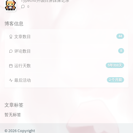
Typecho升级白屏踩屎记录
评
0
论
数：
博客信息
文章数目
44
评论数目
8
运行天数
5年310天
最后活动
2 个月前
文章标签
暂无标签
© 2026 Copyright