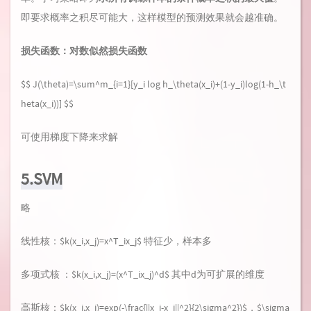
即要求概率之积尽可能大，这样模型的预测效果就会越准确。
损失函数：对数似然损失函数
$$ J(\theta)=\sum^m_{i=1}[y_i log h_\theta(x_i)+(1-y_i)log(1-h_\t
heta(x_i))] $$
可使用梯度下降来求解
5.SVM
略
线性核：$k(x_i,x_j)=x^T_ix_j$ 特征少，样本多
多项式核 ：$k(x_i,x_j)=(x^T_ix_j)^d$ 其中d为可扩展的维度
高斯核：$k(x_i,x_j)=exp(-\frac{||x_i-x_j||^2}{2\sigma^2})$，$\sigma