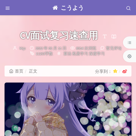
こうよう
CV面试复习速查用
博
发
kkjz
2022 年 02 月 11 日
8314 次浏览
暂无评论
主：
布
分
11253字数
算法
机器学习
深度学习
时
类：
间：
首页
正文
分享到：