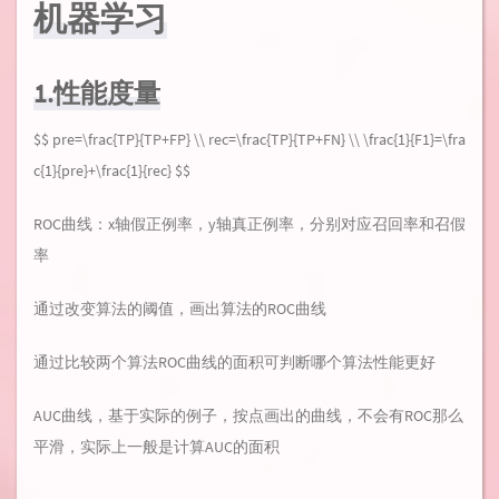
机器学习
1.性能度量
$$ pre=\frac{TP}{TP+FP} \\ rec=\frac{TP}{TP+FN} \\ \frac{1}{F1}=\fra
c{1}{pre}+\frac{1}{rec} $$
ROC曲线：x轴假正例率，y轴真正例率，分别对应召回率和召假
率
通过改变算法的阈值，画出算法的ROC曲线
通过比较两个算法ROC曲线的面积可判断哪个算法性能更好
AUC曲线，基于实际的例子，按点画出的曲线，不会有ROC那么
平滑，实际上一般是计算AUC的面积