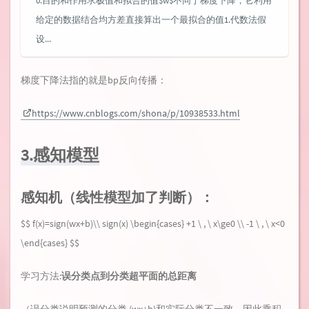
0.目的和作用求极值和拟合的值$w$不同于梯度下降，它利用
给定的数据结合均方差直接算出一个最拟合的值1.代数法假
设...
梯度下降法指的就是bp反向传播：
https://www.cnblogs.com/shona/p/10938533.html
3.感知模型
感知机（线性模型加了判断）：
$$ f(x)=sign(wx+b)\\ sign(x) \begin{cases} +1 \ , \ x\ge0 \\ -1 \ , \ x<0
\end{cases} $$
学习方法:
误分类点到分类超平面的总距离