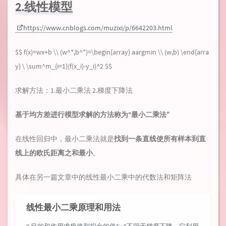
2.线性模型
https://www.cnblogs.com/muzixi/p/6642203.html
$$ f(x)=wx+b \\ (w^*,b^*)=\begin{array} aargmin \\ (w,b) \end{arra
y} \ \sum^m_{i=1}(f(x_i)-y_i)^2 $$
求解方法：1.最小二乘法 2.梯度下降法
基于均方差进行模型求解的方法称为“最小二乘法”
在线性回归中，最小二乘法就是
找到一条直线使所有样本到直
线上的欧氏距离之和最小
。
具体在另一篇文章中的线性最小二乘中的代数法和矩阵法
线性最小二乘原理和用法