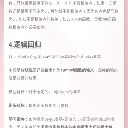
数，只好采用梯度下降法一步一步的求得极值点，如果非凸函
数还是采用求导令为0，可能找不到极值点！因为鞍点也是导数
为0，但却不是极值点的特例，如$y = x^3$函数。导数为0是函
数极值点的必要条件。
4.逻辑回归
$$ h_\theta(x)=g(\theta^Tx)=\frac{1}{1+e^{-\theta x}} $$
本质是将
线性回归的输出
作为
sigmoid函数的输入，
最终的输出
便是分类的结果。
模型解释：对于给定的x，输出y=1的概率
训练目标
：根据训练数据学习参数
学习策略：
条件概率p(y|x),表示x是输入，y是正确的输出的概
率。学习策略即为
求所有训练样本的条件概率之积的最大值
。