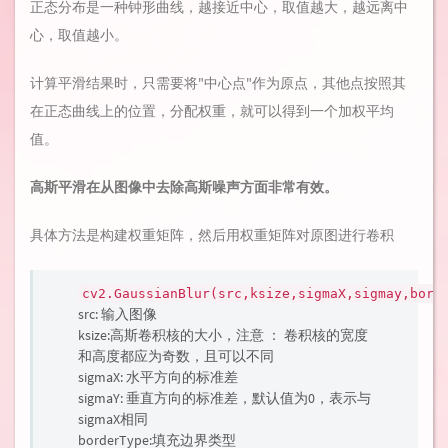
正态分布是一种钟形曲线，越接近中心，取值越大，越远离中
心，取值越小。
计算平滑结果时，只需要将"中心点"作为原点，其他点按照其
在正态曲线上的位置，分配权重，就可以得到一个加权平均
值。
高斯平滑在从图像中去除高斯噪声方面非常有效。
具体方法是构建权重矩阵，然后用权重矩阵对原图进行卷积
cv2.GaussianBlur(src,ksize,sigmaX,sigmay,bord
src: 输入图像
ksize:高斯卷积核的大小，注意 ： 卷积核的宽度
和高度都应为奇数，且可以不同
sigmaX: 水平方向的标准差
sigmaY: 垂直方向的标准差，默认值为0，表示与
sigmaX相同
borderType:填充边界类型