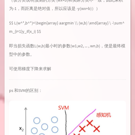
（误分类说明预测的分类 (wx+b)和实际分类不一致，因此乘积
为-1，而距离是绝对值，所以应该是 -y(wx+b)））
$$ L(w^*,b^*)=\begin{array} aargmin \\ (w,b) \end{array} \ -\sum^
m_{i=1}y_if(x_i) $$
即当损失函数L(w,b)最小时的参数(w1,w2, ... , wn,b)，便是最终模
型中的参数。
可使用梯度下降来求解
ps 和SVM的区别：