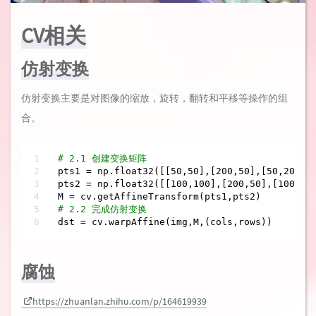
CV相关
仿射变换
仿射变换主要是对图像的缩放，旋转，翻转和平移等操作的组
合。
# 2.1 创建变换矩阵
pts1 = np.float32([[
50
,
50
],[
200
,
50
],[
50
,
200
]])
pts2 = np.float32([[
100
,
100
],[
200
,
50
],[
100
,
25
# 2.2 完成仿射变换
dst = cv.warpAffine(img,M,(cols,rows))
腐蚀
https://zhuanlan.zhihu.com/p/164619939