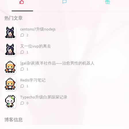
热
最
随
门
新
机
热门文章
文
评
文
章
论
章
centons7升级nodejs
评
2
论
数：
又一位vup的离去
评
1
论
数：
[gal杂谈]夜羊社作品——治愈男性的机器人
评
1
论
数：
Redis学习笔记
评
1
论
数：
Typecho升级白屏踩屎记录
评
0
论
数：
博客信息