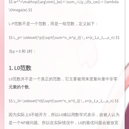
$$ w^*=\mathop{\arg\min}_{w} = \sum_i L(y_i,f(x_i;w)) + \lambda
\Omega(w) $$
L-P范数不是一个范数，而是一组范数，定义如下：
$$ L_p= \sideset{^p}{\sqrt{\sum^n_ix^p_i}} \ , x=(x_1,x_2,...,x_n) $$
当p = 0 和 1时：
1. L0范数
L0范数并不是一个真正的范数，它主要被用来度量向量中非零
元素的个数
。
$$ L_0= \sideset{^0}{\sqrt{\sum^n_ix^0_i}} \ , x=(x_1,x_2,...,x_n) $$
因为实际上0不能开方，所以L0难以用数学式表示，故被人认为
是一个NP难问题。所以在实际情况中，L0的最优问题会被放宽