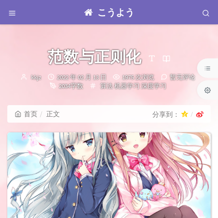
こうよう
范数与正则化
博
发
kkjz
2022 年 02 月 13 日
1975 次浏览
暂无评论
主：
布
分
2034字数
算法
机器学习
深度学习
时
类：
间：
首页
正文
分享到：