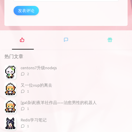
发表评论
热
最
随
门
新
机
热门文章
文
评
文
章
论
章
centons7升级nodejs
评
2
论
数：
又一位vup的离去
评
1
论
数：
[gal杂谈]夜羊社作品——治愈男性的机器人
评
1
论
数：
Redis学习笔记
评
1
论