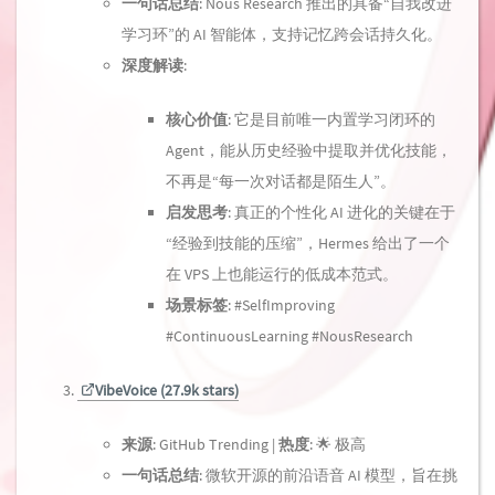
一句话总结
: Nous Research 推出的具备“自我改进
学习环”的 AI 智能体，支持记忆跨会话持久化。
深度解读
:
核心价值
: 它是目前唯一内置学习闭环的
Agent，能从历史经验中提取并优化技能，
不再是“每一次对话都是陌生人”。
启发思考
: 真正的个性化 AI 进化的关键在于
“经验到技能的压缩”，Hermes 给出了一个
在 VPS 上也能运行的低成本范式。
场景标签
: #SelfImproving
#ContinuousLearning #NousResearch
VibeVoice (27.9k stars)
来源
: GitHub Trending |
热度
: 🌟 极高
一句话总结
: 微软开源的前沿语音 AI 模型，旨在挑