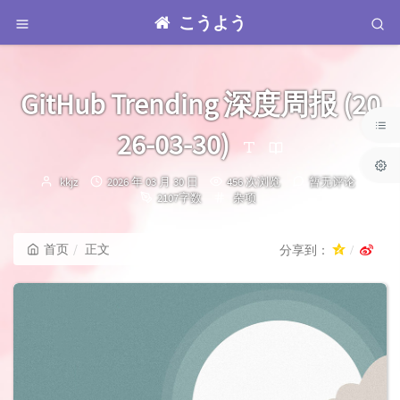
こうよう
GitHub Trending 深度周报 (20
26-03-30)
博
发
kkjz
2026 年 03 月 30 日
456 次浏览
暂无评论
主：
布
分
2107字数
杂项
时
类：
间：
首页
正文
分享到：