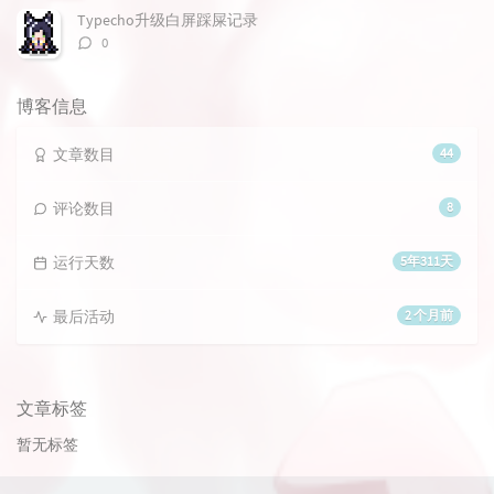
数：
Typecho升级白屏踩屎记录
评
0
论
数：
博客信息
文章数目
44
评论数目
8
运行天数
5年311天
最后活动
2 个月前
文章标签
暂无标签