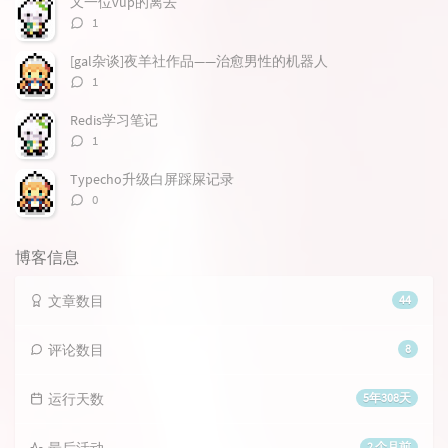
又一位vup的离去
评
1
论
数：
[gal杂谈]夜羊社作品——治愈男性的机器人
评
1
论
数：
Redis学习笔记
评
1
论
数：
Typecho升级白屏踩屎记录
评
0
论
数：
博客信息
文章数目
44
评论数目
8
运行天数
5年308天
最后活动
2 个月前