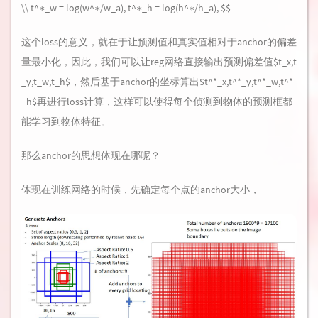
\\ t^∗_w = log(w^∗/w_a), t^∗_h = log(h^∗/h_a), $$
这个loss的意义，就在于让预测值和真实值相对于anchor的偏差
量最小化，因此，我们可以让reg网络直接输出预测偏差值$t_x,t
_y,t_w,t_h$，然后基于anchor的坐标算出$t^*_x,t^*_y,t^*_w,t^*
_h$再进行loss计算，这样可以使得每个侦测到物体的预测框都
能学习到物体特征。
那么anchor的思想体现在哪呢？
体现在训练网络的时候，先确定每个点的anchor大小，