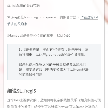
$L_{cls}$用的是L1范数
$L_{reg}$是bounding box regression的拟合方法（
在这篇2.4
节讲的很透彻
$\lambda$是分类和位置的权重，默认为10
$t_i$是偏移量，里面有4个参数，用来平移、缩
放预测框，以此与groundtruth的$t^*_i$衡量。
如果只使用坐标之间的平移量就是复杂线性问
题，需要通过$t_i$中的变换成为可以用cnn解决
的简单线性问题
细说$L_{reg}$
这个loss主要解决的，是如何将复杂的线性关系（如真实值与预
测值直接的差值）转变为可以计算的y=wx 可以被cnn计算的方