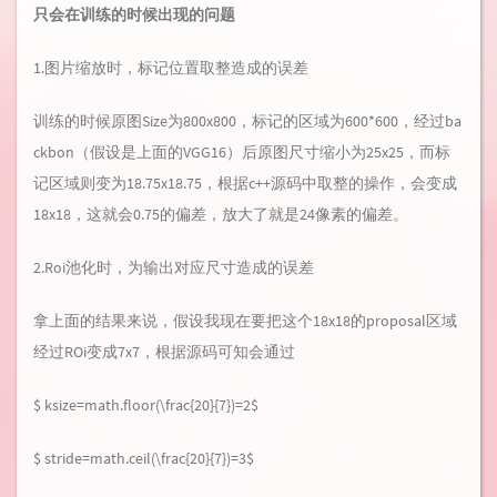
只会在训练的时候出现的问题
1.图片缩放时，标记位置取整造成的误差
训练的时候原图Size为800x800，标记的区域为600*600，经过ba
ckbon（假设是上面的VGG16）后原图尺寸缩小为25x25，而标
记区域则变为18.75x18.75，根据c++源码中取整的操作，会变成
18x18，这就会0.75的偏差，放大了就是24像素的偏差。
2.Roi池化时，为输出对应尺寸造成的误差
拿上面的结果来说，假设我现在要把这个18x18的proposal区域
经过ROi变成7x7，根据源码可知会通过
$ ksize=math.floor(\frac{20}{7})=2$
$ stride=math.ceil(\frac{20}{7})=3$