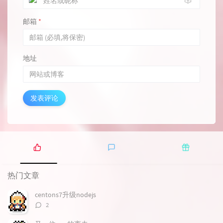
🎲
邮箱
*
地址
发表评论
热
最
随
门
新
机
热门文章
文
评
文
章
论
章
centons7升级nodejs
评
2
论
数：