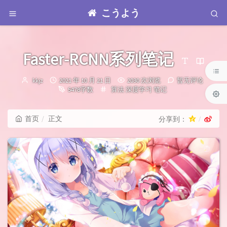
こうよう
Faster-RCNN系列笔记
博
发
kkjz
2021 年 10 月 21 日
2030 次浏览
暂无评论
主：
布
分
5478字数
算法
深度学习
笔记
时
类：
间：
首页
正文
分享到：