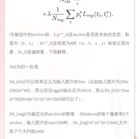
i为被选中的anchor框，$ p^*_i$是anchor是否是有效的意思，取
值为（0，1），$t^*_i$是维度为4的（w，h，x，y）标签位置向
量，$t_i$是偏移量，下面解释。
$N$为归一化项
$N_{cls}$可以简单定义为输入图片的Size（比如输入图片为256x
256($H*W$)，那么经过vgg16输出后为16x16，那么$N_{cls}=\frac
{H*W}{Stride^2}=16*16=256$就可以了）,
$N_{reg}$为被定位的anchor的数量，当feature的每个像素有9个
anchor，输入图片的size=256时，$N_{reg}=9*16*16=2304$,文中
取了个大约值2400