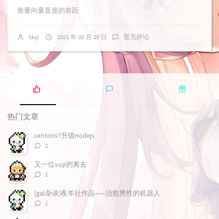
衡量向量直接的差距
kkjz
2021 年 02 月 20 日
暂无评论
热
最
随
门
新
机
热门文章
文
评
文
章
论
章
centons7升级nodejs
评
2
论
数：
又一位vup的离去
评
1
论
数：
[gal杂谈]夜羊社作品——治愈男性的机器人
评
1
论