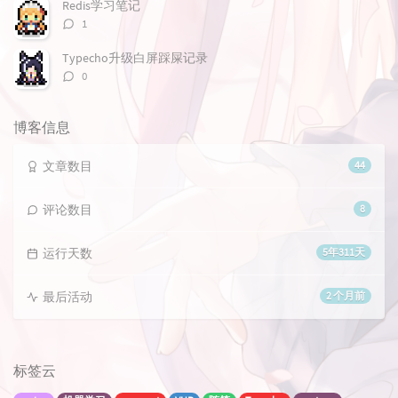
数：
Redis学习笔记
评
1
论
数：
Typecho升级白屏踩屎记录
评
0
论
数：
博客信息
文章数目
44
评论数目
8
运行天数
5年311天
最后活动
2 个月前
标签云