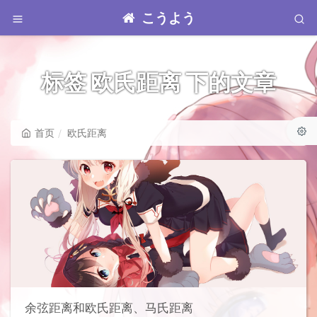
こうよう
标签 欧氏距离 下的文章
首页
欧氏距离
余弦距离和欧氏距离、马氏距离