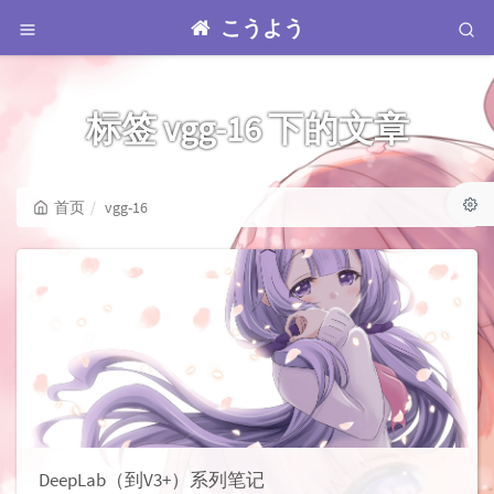
こうよう
标签 vgg-16 下的文章
首页
vgg-16
DeepLab（到V3+）系列笔记