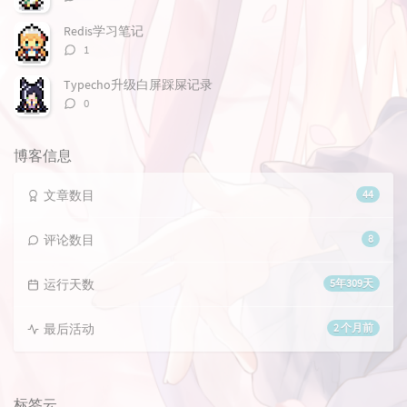
论
数：
Redis学习笔记
评
1
论
数：
Typecho升级白屏踩屎记录
评
0
论
数：
博客信息
文章数目
44
评论数目
8
运行天数
5年309天
最后活动
2 个月前
标签云