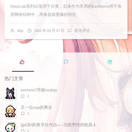
DeepLab系列出现用于分类，后来作为常用的backbone用于各
类网络结构中，用来提取图像的特征
kkjz
2021 年 03 月 07 日
暂无评论
热
最
随
门
新
机
热门文章
文
评
文
章
论
章
centons7升级nodejs
评
2
论
数：
又一位vup的离去
评
1
论
数：
[gal杂谈]夜羊社作品——治愈男性的机器人
评
1