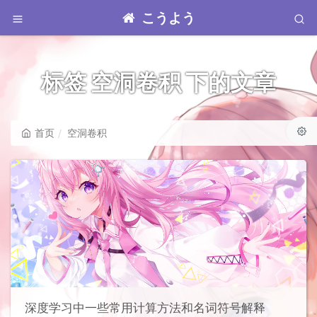
こうよう
标签 空洞卷积 下的文章
首页
空洞卷积
深度学习中一些常用计算方法和名词符号解释