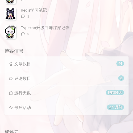
论
数：
Redis学习笔记
评
1
论
数：
Typecho升级白屏踩屎记录
评
0
论
数：
博客信息
文章数目
44
评论数目
8
运行天数
5年309天
最后活动
2 个月前
标签云