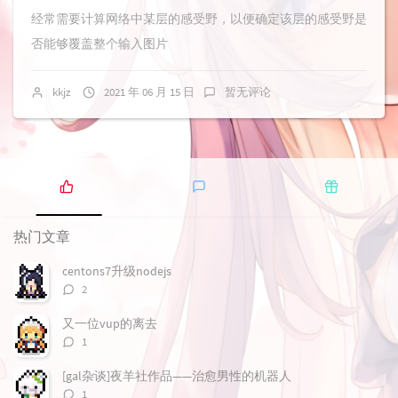
经常需要计算网络中某层的感受野，以便确定该层的感受野是
否能够覆盖整个输入图片
kkjz
2021 年 06 月 15 日
暂无评论
热
最
随
门
新
机
热门文章
文
评
文
章
论
章
centons7升级nodejs
评
2
论
数：
又一位vup的离去
评
1
论
数：
[gal杂谈]夜羊社作品——治愈男性的机器人
评
1