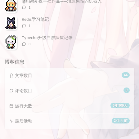
[gal杂谈]夜羊社作品——治愈男性的机器人
评
1
论
数：
Redis学习笔记
评
1
论
数：
Typecho升级白屏踩屎记录
评
0
论
数：
博客信息
文章数目
44
评论数目
8
运行天数
5年309天
最后活动
2 个月前