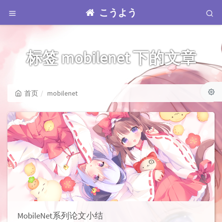
こうよう
标签 mobilenet 下的文章
首页
mobilenet
MobileNet系列论文小结