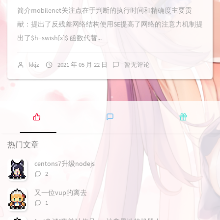
简介mobilenet关注点在于判断的执行时间和精确度主要贡
献：提出了反残差网络结构使用SE提高了网络的注意力机制提
出了$h−swish[x]$ 函数代替...
kkjz
2021 年 05 月 22 日
暂无评论
热
最
随
门
新
机
热门文章
文
评
文
章
论
章
centons7升级nodejs
评
2
论
数：
又一位vup的离去
评
1
论
数：