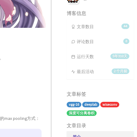
论
数：
博客信息
文章数目
44
评论数目
8
运行天数
5年310天
。
最后活动
2 个月前
文章标签
vgg-16
deeplab
wiseconv
深度可分离卷积
的max pooling方式：
文章目录
简介