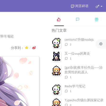
闲言碎语
热
最
随
热门文章
门
新
机
文
评
文
度学习
笔记
centons7升级nodejs
章
论
章
评
2
分享到：
论
数：
又一位vup的离去
评
1
论
数：
[gal杂谈]夜羊社作品——治
愈男性的机器人
评
1
论
数：
Redis学习笔记
评
1
论
数：
Typecho升级白屏踩屎记录
评
0