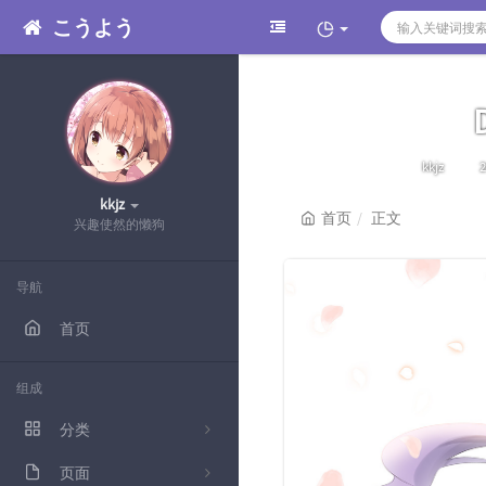
こうよう
博
kkjz
2
主：
kkjz
首页
正文
兴趣使然的懒狗
导航
首页
组成
分类
算法
页面