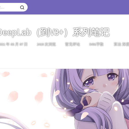
DeepLab（到V3+）系列笔记
发
分
021 年 03 月 07 日
2419 次浏览
暂无评论
5491字数
算法
深
布
类：
时
间：