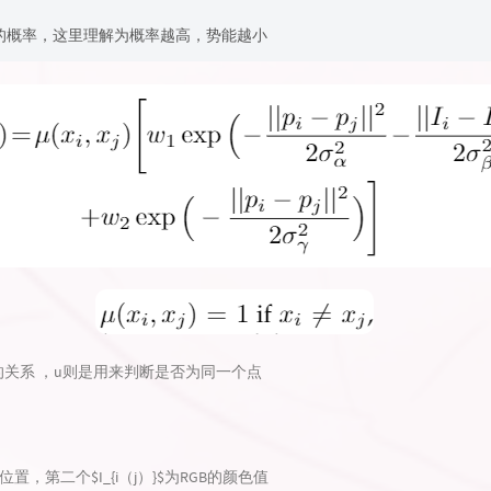
N输出的概率，这里理解为概率越高，势能越小
的关系 ，u则是用来判断是否为同一个点
素位置，第二个$I_{i（j）}$为RGB的颜色值