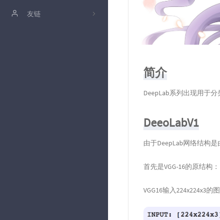
关于我
友链
10
时光机
Pantheon
3
少年
3
简介
Mengke
9
后端
DeepLab系列出现用
DeeoLabV1
由于DeepLab网络结构
首先是VGG-16的原结构：
VGG16输入224x224x3的