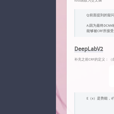
loss函数为交叉熵
Q:前面提到的疑问
A:因为最终DCN
能够被CRF所接受
DeepLabV2
补充之前CRF的定义：（
E（x）是势能，