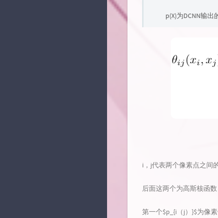
p(X)为DCN
i，j代表两个像素点之间
后面这两个为高斯核函数
第一个$p_{i（j）}$为像