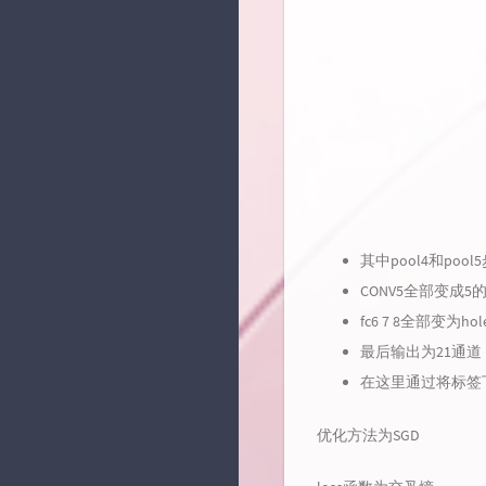
其中pool4和poo
CONV5全部变成5
fc6 7 8全部变
最后输出为21通道（
在这里通过将标签
优化方法为SGD