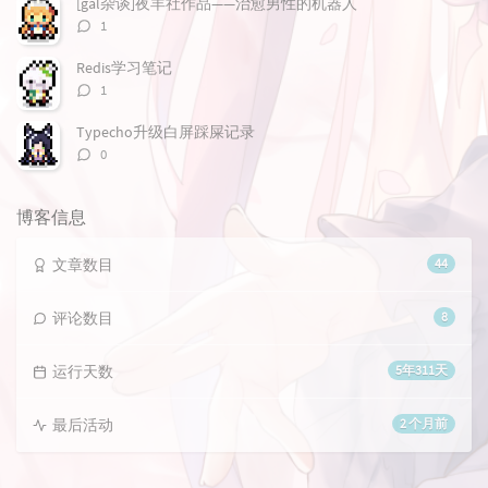
[gal杂谈]夜羊社作品——治愈男性的机器人
评
1
论
数：
Redis学习笔记
评
1
论
数：
Typecho升级白屏踩屎记录
评
0
论
数：
博客信息
文章数目
44
评论数目
8
运行天数
5年311天
最后活动
2 个月前