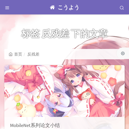
こうよう
标签 反残差 下的文章
首页
反残差
MobileNet系列论文小结