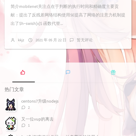
简介mobilenet关注点在于判断的执行时间和精确度主要贡
献：提出了反残差网络结构使用SE提高了网络的注意力机制提
出了$h−swish[x]$ 函数代替...
kkjz
2021 年 05 月 22 日
暂无评论
热
最
随
门
新
机
热门文章
文
评
文
章
论
章
centons7升级nodejs
评
2
论
数：
又一位vup的离去
评
1
论
数：