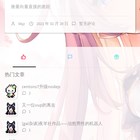
衡量向量直接的差距
kkjz
2021 年 02 月 20 日
暂无评论
热
最
随
门
新
机
热门文章
文
评
文
章
论
章
centons7升级nodejs
评
2
论
数：
又一位vup的离去
评
1
论
数：
[gal杂谈]夜羊社作品——治愈男性的机器人
评
1
论