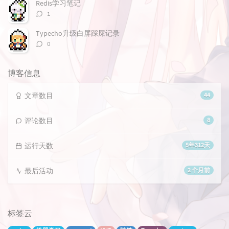
数：
Redis学习笔记
评
1
论
数：
Typecho升级白屏踩屎记录
评
0
论
数：
博客信息
文章数目
44
评论数目
8
运行天数
5年312天
最后活动
2 个月前
标签云