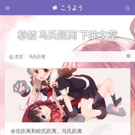
こうよう
标签 马氏距离 下的文章
首页
马氏距离
余弦距离和欧氏距离、马氏距离