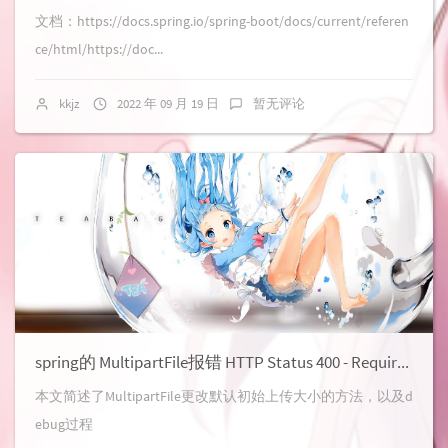
文档：https://docs.spring.io/spring-boot/docs/current/referen
ce/html/https://doc...
kkjz
2022 年 09 月 19 日
暂无评论
spring的 MultipartFile报错 HTTP Status 400 - Required request part 'files' is not present
本文简述了MultipartFile更改默认初始上传大小的方法，以及d
ebug过程