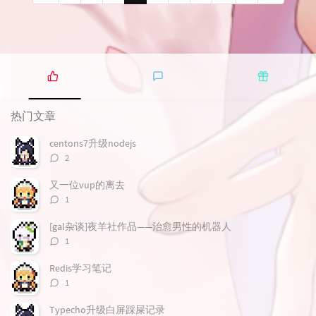
热
最
随
门
新
机
热门文章
文
评
文
章
论
章
centons7升级nodejs
评
2
论
数：
又一位vup的离去
评
1
论
数：
[gal杂谈]夜羊社作品——治愈男性的机器人
评
1
论
数：
Redis学习笔记
评
1
论
数：
Typecho升级白屏踩屎记录