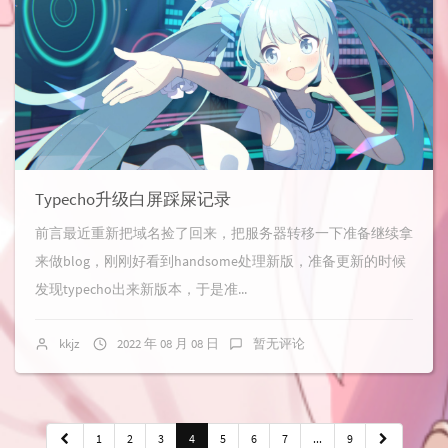
Typecho升级白屏踩屎记录
前言最近重新把域名捡了回来，把服务器转移一下准备继续拿
来做blog，刚刚好看到handsome处理新版，准备更新的时候
发现typecho出来新版本，于是准...
kkjz
2022 年 08 月 08 日
暂无评论
1
2
3
4
5
6
7
...
9