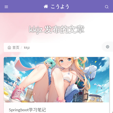
こうよう
kkjz 发布的文章
首页
kkjz
Springboot学习笔记