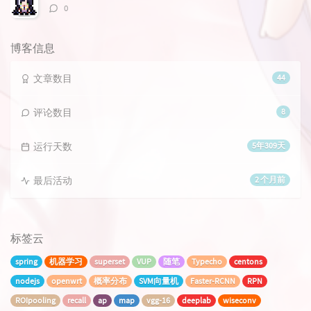
评
0
论
数：
博客信息
文章数目
44
评论数目
8
运行天数
5年309天
最后活动
2 个月前
标签云
spring
机器学习
superset
VUP
随笔
Typecho
centons
nodejs
openwrt
概率分布
SVM向量机
Faster-RCNN
RPN
ROIpooling
recall
ap
map
vgg-16
deeplab
wiseconv