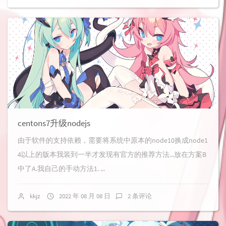
centons7升级nodejs
由于软件的支持依赖，需要将系统中原本的node10换成node1
4以上的版本我装到一半才发现有官方的推荐方法...放在方案B
中了A.我自己的手动方法1. ...
kkjz
2022 年 08 月 08 日
2 条评论