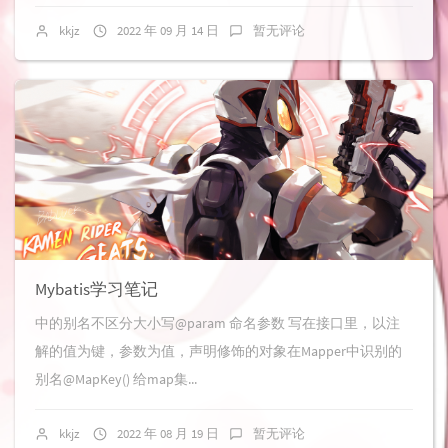
kkjz
2022 年 09 月 14 日
暂无评论
Mybatis学习笔记
中的别名不区分大小写@param 命名参数 写在接口里，以注
解的值为键，参数为值，声明修饰的对象在Mapper中识别的
别名@MapKey() 给map集...
kkjz
2022 年 08 月 19 日
暂无评论