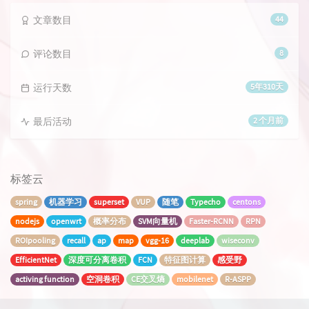
文章数目
44
评论数目
8
运行天数
5年310天
最后活动
2 个月前
标签云
spring
机器学习
superset
VUP
随笔
Typecho
centons
nodejs
openwrt
概率分布
SVM向量机
Faster-RCNN
RPN
ROIpooling
recall
ap
map
vgg-16
deeplab
wiseconv
EfficientNet
深度可分离卷积
FCN
特征图计算
感受野
activing function
空洞卷积
CE交叉熵
mobilenet
R-ASPP