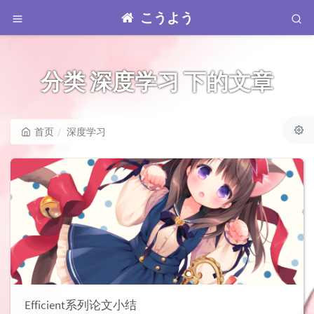
こうよう
分类 深度学习 下的文章
首页
深度学习
Efficient系列论文小结