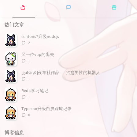
热
最
随
门
新
机
热门文章
文
评
文
章
论
章
centons7升级nodejs
评
2
论
数：
又一位vup的离去
评
1
论
数：
[gal杂谈]夜羊社作品——治愈男性的机器人
评
1
论
数：
Redis学习笔记
评
1
论
数：
Typecho升级白屏踩屎记录
评
0
论
数：
博客信息