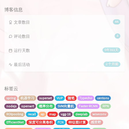
数：
博客信息
文章数目
44
评论数目
8
运行天数
5年311天
最后活动
2 个月前
标签云
spring
机器学习
superset
VUP
随笔
Typecho
centons
nodejs
openwrt
概率分布
SVM向量机
Faster-RCNN
RPN
ROIpooling
recall
ap
map
vgg-16
deeplab
wiseconv
EfficientNet
深度可分离卷积
FCN
特征图计算
感受野