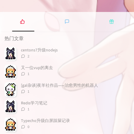
热
最
随
门
新
机
热门文章
文
评
文
章
论
章
centons7升级nodejs
评
2
论
数：
又一位vup的离去
评
1
论
数：
[gal杂谈]夜羊社作品——治愈男性的机器人
评
1
论
数：
Redis学习笔记
评
1
论
数：
Typecho升级白屏踩屎记录
评
0
论