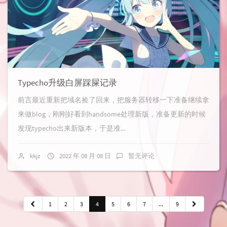
Typecho升级白屏踩屎记录
前言最近重新把域名捡了回来，把服务器转移一下准备继续拿
来做blog，刚刚好看到handsome处理新版，准备更新的时候
发现typecho出来新版本，于是准...
kkjz
2022 年 08 月 08 日
暂无评论
1
2
3
4
5
6
7
...
9