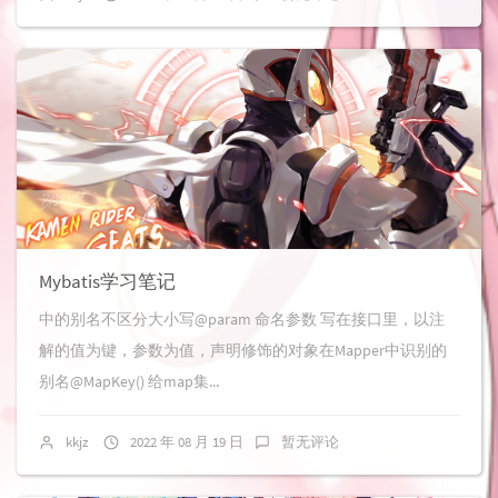
Mybatis学习笔记
中的别名不区分大小写@param 命名参数 写在接口里，以注
解的值为键，参数为值，声明修饰的对象在Mapper中识别的
别名@MapKey() 给map集...
kkjz
2022 年 08 月 19 日
暂无评论