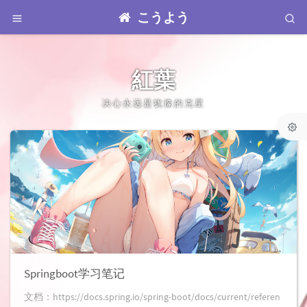
こうよう
紅葉
决心永远是犹豫的克星
Springboot学习笔记
文档：https://docs.spring.io/spring-boot/docs/current/referen